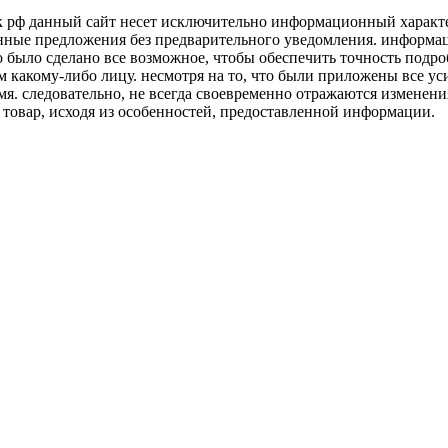
к рф данный сайт несет исключительно информационный характер
нные предложения без предварительного уведомления. информаци
о было сделано все возможное, чтобы обеспечить точность подр
м какому-либо лицу. несмотря на то, что были приложены все у
я. следовательно, не всегда своевременно отражаются изменени
 товар, исходя из особенностей, предоставленной информации.