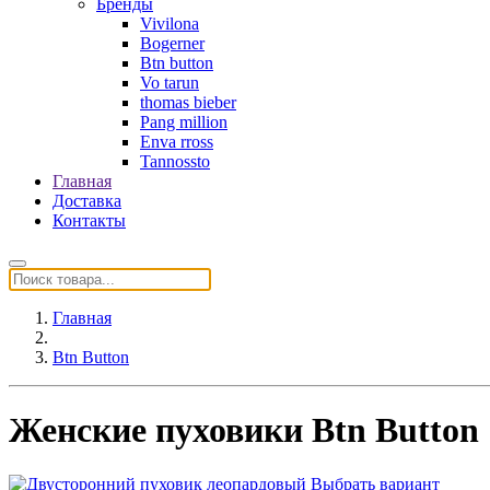
Бренды
Vivilona
Bogerner
Btn button
Vo tarun
thomas bieber
Pang million
Enva rross
Tannossto
Главная
Доставка
Контакты
Главная
Btn Button
Женские пуховики Btn Button
Выбрать вариант