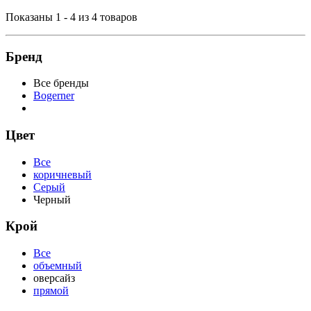
Показаны 1 - 4 из 4 товаров
Бренд
Все бренды
Bogerner
Цвет
Все
коричневый
Серый
Черный
Крой
Все
объемный
оверсайз
прямой