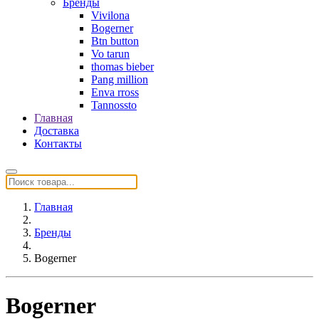
Бренды
Vivilona
Bogerner
Btn button
Vo tarun
thomas bieber
Pang million
Enva rross
Tannossto
Главная
Доставка
Контакты
Главная
Бренды
Bogerner
Bogerner