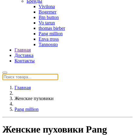
Бренды
Vivilona
Bogerner
Btn button
Vo tarun
thomas bieber
Pang million
Enva rross
Tannossto
Главная
Доставка
Контакты
Главная
Женские пуховики
Pang million
Женские пуховики Pang