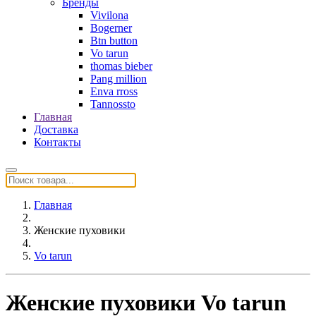
Бренды
Vivilona
Bogerner
Btn button
Vo tarun
thomas bieber
Pang million
Enva rross
Tannossto
Главная
Доставка
Контакты
Главная
Женские пуховики
Vo tarun
Женские пуховики Vo tarun