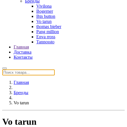
Бренды
Vivilona
Bogerner
Btn button
Vo tarun
thomas bieber
Pang million
Enva rross
Tannossto
Главная
Доставка
Контакты
Главная
Бренды
Vo tarun
Vo tarun