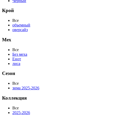
Черный
Крой
Все
объемный
оверсайз
Мех
Все
Без меха
Енот
лиса
Сезон
Все
зима 2025-2026
Коллекция
Все
2025-2026