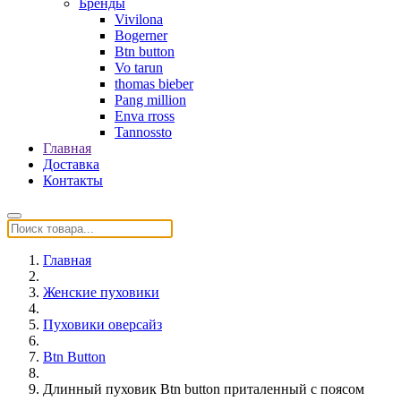
Бренды
Vivilona
Bogerner
Btn button
Vo tarun
thomas bieber
Pang million
Enva rross
Tannossto
Главная
Доставка
Контакты
Главная
Женские пуховики
Пуховики оверсайз
Btn Button
Длинный пуховик Btn button приталенный с поясом