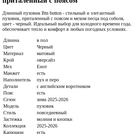
приталенный с поясом
Длинный пуховик Btn button - стильный и элегантный
пуховик, приталенный с поясом и мехом песца под соболя,
цвет - черный. Идеальный выбор для холодного времени года,
обеспечивает тепло и комфорт в любых погодных условиях.
Длинна
в пол
Цвет
Черный
Материал
матовый
Крой
оверсайз
Мех
Енот
Манжет
есть
Наполнитель
пух и перо
Детали
с английским воротником
Пояс
есть
Сезон
зима 2025-2026
Модель
пуховик
Стиль
повседневный
Застежка
молния и кнопки
Коллекция
2025-2026
Капюшон
есть