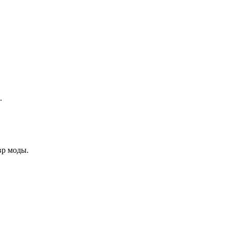
.
вр моды.