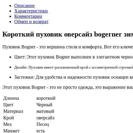
Описание
Характеристики
Комментарии
Обмен и возврат
Короткий пуховик оверсайз bogerner зи
Пуховик Bogner - это вершина стиля и комфорта. Вот его ключ
Цвет:
Этот пуховик Bogner выполнен в элегантном черно
Дизайн:
Пуховик имеет расклешенный крой с ассиметричной строчкой
Застежки:
Для удобства и надежности пуховик оснащен к
Этот пуховик Bogner - это не просто одежда, это выражение ва
Длинна
короткий
Цвет
Черный
Материал
матовый
Крой
оверсайз
Мех
Песец
Манжет
есть