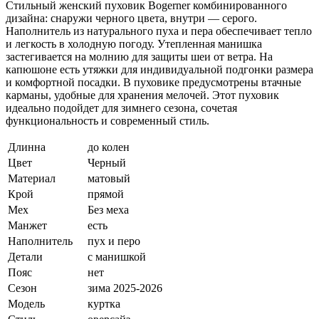
Стильный женский пуховик Bogerner комбинированного
дизайна: снаружи черного цвета, внутри — серого.
Наполнитель из натурального пуха и пера обеспечивает тепло
и легкость в холодную погоду. Утепленная манишка
застегивается на молнию для защиты шеи от ветра. На
капюшоне есть утяжки для индивидуальной подгонки размера
и комфортной посадки. В пуховике предусмотрены втачные
карманы, удобные для хранения мелочей. Этот пуховик
идеально подойдет для зимнего сезона, сочетая
функциональность и современный стиль.
Длинна
до колен
Цвет
Черный
Материал
матовый
Крой
прямой
Мех
Без меха
Манжет
есть
Наполнитель
пух и перо
Детали
с манишкой
Пояс
нет
Сезон
зима 2025-2026
Модель
куртка