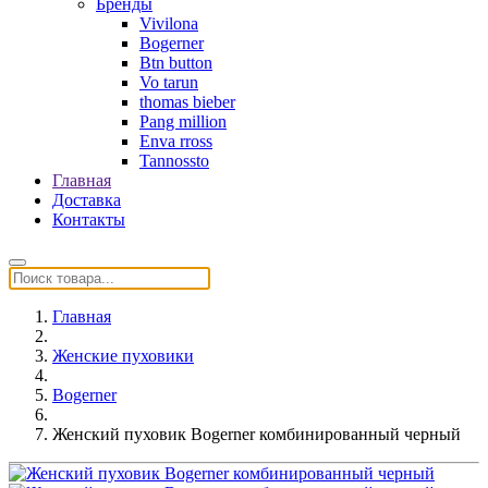
Бренды
Vivilona
Bogerner
Btn button
Vo tarun
thomas bieber
Pang million
Enva rross
Tannossto
Главная
Доставка
Контакты
Главная
Женские пуховики
Bogerner
Женский пуховик Bogerner комбинированный черный