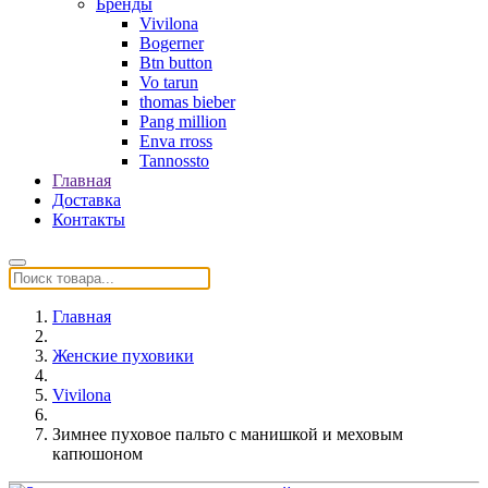
Бренды
Vivilona
Bogerner
Btn button
Vo tarun
thomas bieber
Pang million
Enva rross
Tannossto
Главная
Доставка
Контакты
Главная
Женские пуховики
Vivilona
Зимнее пуховое пальто с манишкой и меховым
капюшоном