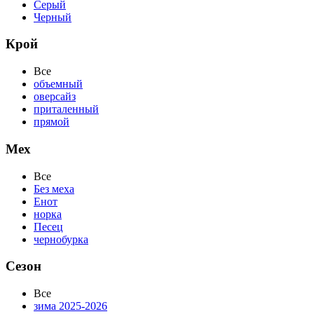
Серый
Черный
Крой
Все
объемный
оверсайз
приталенный
прямой
Мех
Все
Без меха
Енот
норка
Песец
чернобурка
Сезон
Все
зима 2025-2026