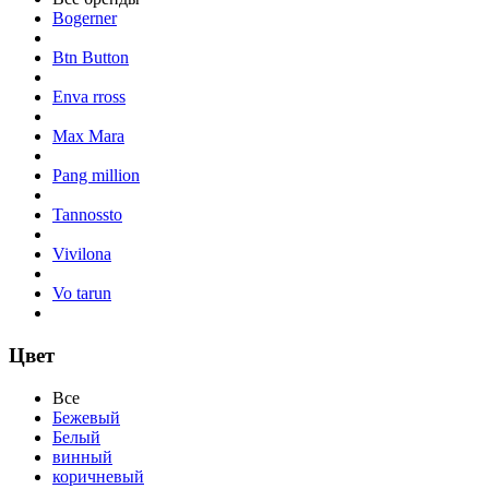
Bogerner
Btn Button
Enva rross
Max Mara
Pang million
Tannossto
Vivilona
Vo tarun
Цвет
Все
Бежевый
Белый
винный
коричневый