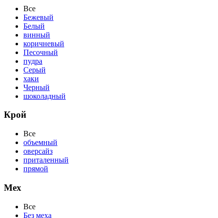
Все
Бежевый
Белый
винный
коричневый
Песочный
пудра
Серый
хаки
Черный
шоколадный
Крой
Все
объемный
оверсайз
приталенный
прямой
Мех
Все
Без меха